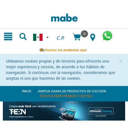
Skip
Skip
to
to
content
navigation
menu
0
C.P.
x
Utilizamos cookies propias y de terceros para ofrecerte una
mejor experiencia y servicio, de acuerdo a tus hábitos de
navegación. Si continuas con la navegación, consideramos que
aceptas el uso que hacemos de las cookies.
INICIO
AMPLIA GAMA DE PRODUCTOS DE COCCIÓN
ESTUFAS EMPOTRABLES Y DE PISO