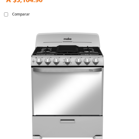
A
$5,104.90
Comparar