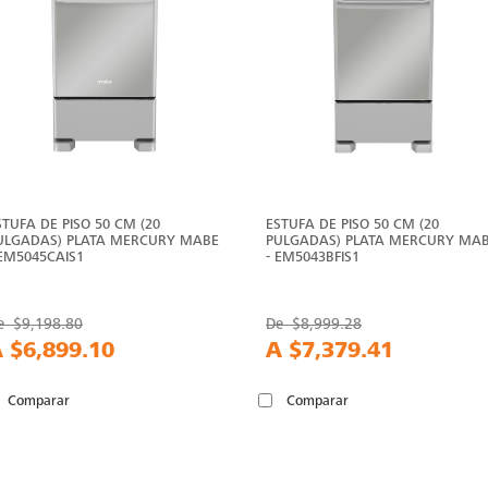
STUFA DE PISO 50 CM (20
ESTUFA DE PISO 50 CM (20
ULGADAS) PLATA MERCURY MABE
PULGADAS) PLATA MERCURY MA
 EM5045CAIS1
- EM5043BFIS1
e
$9,198.80
De
$8,999.28
A
$6,899.10
A
$7,379.41
Comparar
Comparar