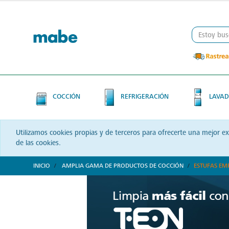
Skip
Skip
to
to
content
navigation
menu
COCCIÓN
REFRIGERACIÓN
LAVAD
Utilizamos cookies propias y de terceros para ofrecerte una mejor e
de las cookies.
INICIO
AMPLIA GAMA DE PRODUCTOS DE COCCIÓN
ESTUFAS EM