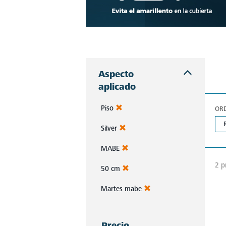
Descubre estufas que se adaptan a cada chef, a cada cocina. Con Mabe, cada platillo es una obra maestra. Navega, elige y despierta tu pasión culinaria.
Aspecto
aplicado
Piso
OR
Silver
MABE
2 p
50 cm
Martes mabe
Precio