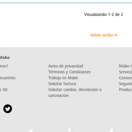
Visualizando 1-2 de 2
Volver arriba
 Mabe
mos?
Aviso de privacidad
Mabe I
Términos y Condiciones
Servic
recuentes
Trabaja en Mabe
Conoc
Solicitar factura
Seguri
n 3D
Solicitar cambio, devolución o
Produc
cancelación