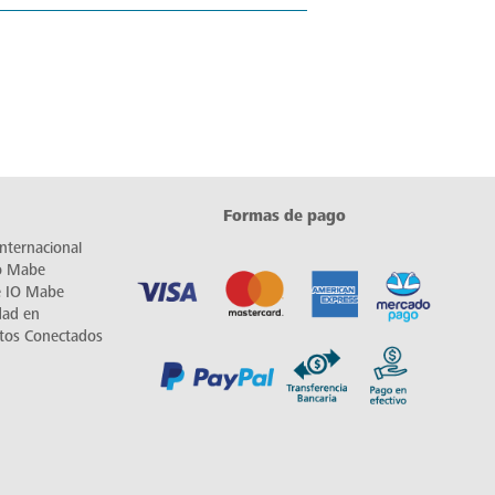
Formas de pago
nternacional
io Mabe
e IO Mabe
dad en
tos Conectados