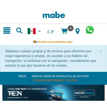
Skip
Skip
to
to
content
navigation
menu
0
C.P.
x
Utilizamos cookies propias y de terceros para ofrecerte una
mejor experiencia y servicio, de acuerdo a tus hábitos de
navegación. Si continuas con la navegación, consideramos que
aceptas el uso que hacemos de las cookies.
INICIO
AMPLIA GAMA DE PRODUCTOS DE COCCIÓN
ESTUFAS EMPOTRABLES Y DE PISO