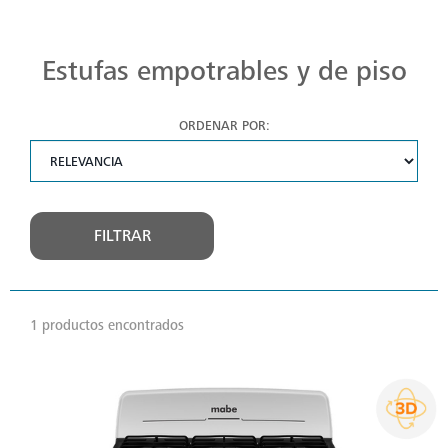
Estufas Mabe para Cada Cocina
Descubre estufas que se adaptan a cada chef, a cada cocina. Con Mabe, cada platillo es una obra maestra. Navega, elige y despierta tu pasión culinaria.
Estufas empotrables y de piso
ORDENAR POR:
FILTRAR
1 productos encontrados