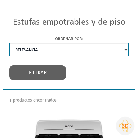
Estufas Mabe para Cada Cocina
Descubre estufas que se adaptan a cada chef, a cada cocina. Con Mabe, cada platillo es una obra maestra. Navega, elige y despierta tu pasión culinaria.
Estufas empotrables y de piso
ORDENAR POR:
FILTRAR
1 productos encontrados