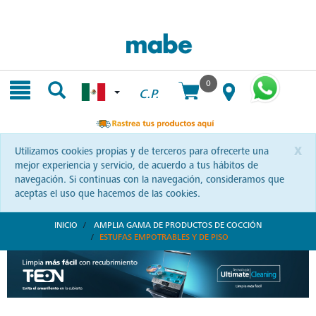
Skip
Skip
to
to
content
navigation
menu
0
C.P.
x
Utilizamos cookies propias y de terceros para ofrecerte una
mejor experiencia y servicio, de acuerdo a tus hábitos de
navegación. Si continuas con la navegación, consideramos que
aceptas el uso que hacemos de las cookies.
INICIO
AMPLIA GAMA DE PRODUCTOS DE COCCIÓN
ESTUFAS EMPOTRABLES Y DE PISO