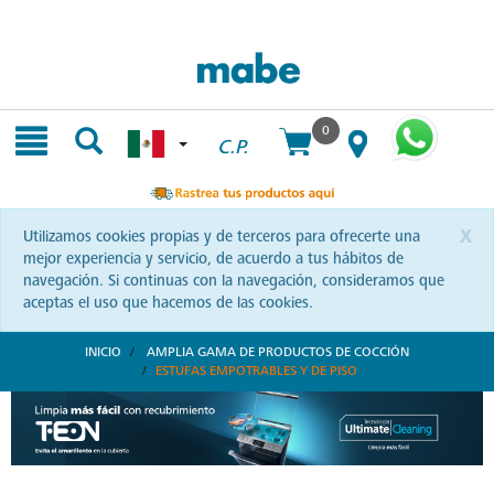
Skip
Skip
to
to
content
navigation
menu
0
C.P.
x
Utilizamos cookies propias y de terceros para ofrecerte una
mejor experiencia y servicio, de acuerdo a tus hábitos de
navegación. Si continuas con la navegación, consideramos que
aceptas el uso que hacemos de las cookies.
INICIO
AMPLIA GAMA DE PRODUCTOS DE COCCIÓN
ESTUFAS EMPOTRABLES Y DE PISO