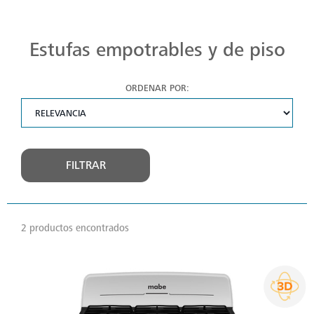
Estufas Mabe para Cada Cocina
Descubre estufas que se adaptan a cada chef, a cada cocina. Con Mabe, cada platillo es una obra maestra. Navega, elige y despierta tu pasión culinaria.
Estufas empotrables y de piso
ORDENAR POR:
FILTRAR
2 productos encontrados