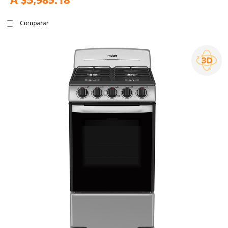
A
$5,985.18
Comparar