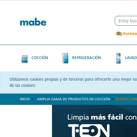
Skip
Skip
to
to
content
navigation
menu
COCCIÓN
REFRIGERACIÓN
LAVAD
Utilizamos cookies propias y de terceros para ofrecerte una mejor e
de las cookies.
INICIO
AMPLIA GAMA DE PRODUCTOS DE COCCIÓN
ESTUFAS EM