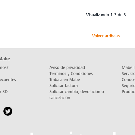
Visualizando 1-3 de 3
Volver arriba
 Mabe
mos?
Aviso de privacidad
Mabe I
Términos y Condiciones
Servic
recuentes
Trabaja en Mabe
Conoc
Solicitar factura
Seguri
n 3D
Solicitar cambio, devolución o
Produc
cancelación