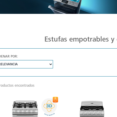
Estufas Mabe para Cada Cocina
Estufas empotrables y 
DENAR POR:
roductos encontrados