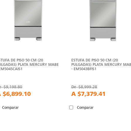
STUFA DE PISO 50 CM (20
ESTUFA DE PISO 50 CM (20
ULGADAS) PLATA MERCURY MABE
PULGADAS) PLATA MERCURY MA
 EM5045CAIS1
- EM5043BFIS1
e
$9,198.80
De
$8,999.28
A
$6,899.10
A
$7,379.41
Comparar
Comparar