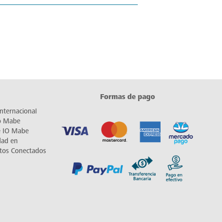
Formas de pago
nternacional
io Mabe
e IO Mabe
dad en
tos Conectados