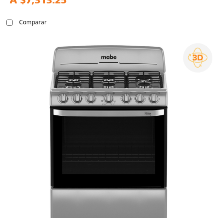
A
$7,313.25
Comparar