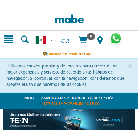
Skip
Skip
to
to
content
navigation
menu
0
C.P.
x
Utilizamos cookies propias y de terceros para ofrecerte una
mejor experiencia y servicio, de acuerdo a tus hábitos de
navegación. Si continuas con la navegación, consideramos que
aceptas el uso que hacemos de las cookies.
INICIO
AMPLIA GAMA DE PRODUCTOS DE COCCIÓN
ESTUFAS EMPOTRABLES Y DE PISO