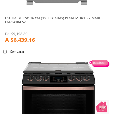
ESTUFA DE PISO 76 CM (30 PULGADAS) PLATA MERCURY MABE -
EM7641BAIS2
De
$9,198.80
A
$6,439.16
Comparar