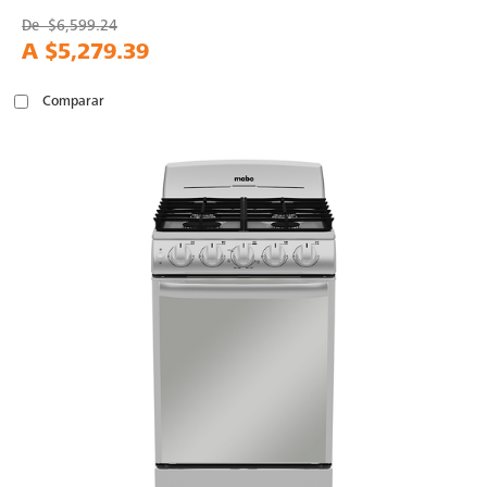
De
$6,599.24
A
$5,279.39
Comparar