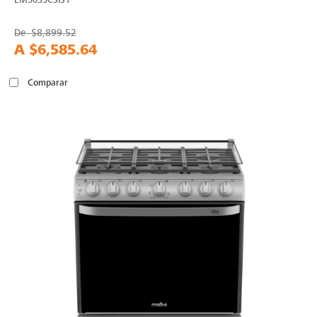
De
$8,899.52
A
$6,585.64
Comparar