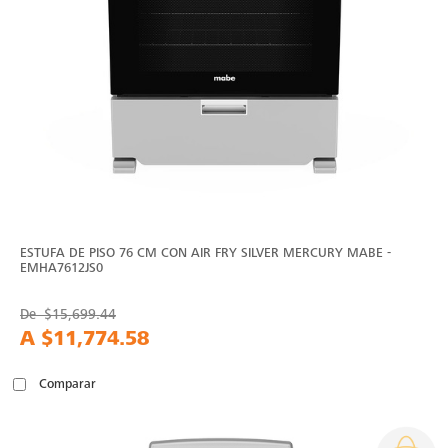
ESTUFA DE PISO 76 CM CON AIR FRY SILVER MERCURY MABE -
EMHA7612JS0
De
$15,699.44
A
$11,774.58
Comparar