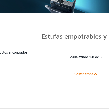
Estufas Mabe para Cada Cocina
Estufas empotrables y 
uctos encontrados
Visualizando 1-0 de 0
Volver arriba