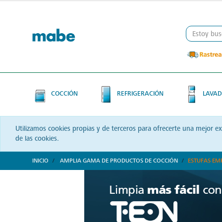
Skip
Skip
to
to
content
navigation
menu
COCCIÓN
REFRIGERACIÓN
LAVAD
Utilizamos cookies propias y de terceros para ofrecerte una mejor e
de las cookies.
INICIO
AMPLIA GAMA DE PRODUCTOS DE COCCIÓN
ESTUFAS EM