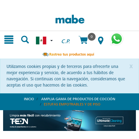
Skip
Skip
to
to
content
navigation
menu
0
C.P.
x
Utilizamos cookies propias y de terceros para ofrecerte una
mejor experiencia y servicio, de acuerdo a tus hábitos de
navegación. Si continuas con la navegación, consideramos que
aceptas el uso que hacemos de las cookies.
INICIO
AMPLIA GAMA DE PRODUCTOS DE COCCIÓN
ESTUFAS EMPOTRABLES Y DE PISO