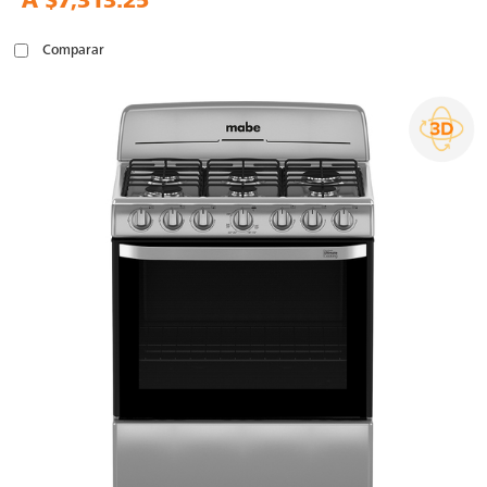
A
$7,313.25
Comparar