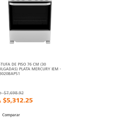
STUFA DE PISO 76 CM (30
ULGADAS) PLATA MERCURY IEM -
I3020BAPS1
e
$7,698.92
A
$5,312.25
Comparar