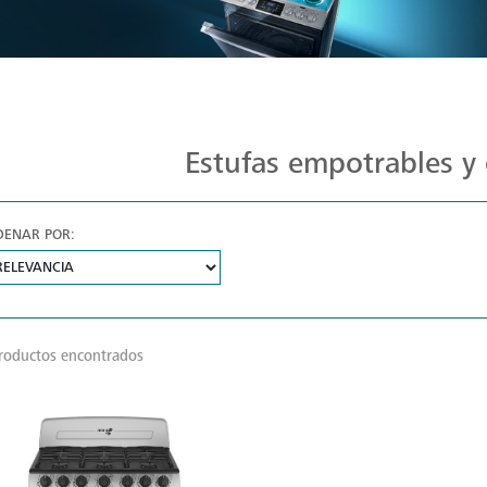
Estufas Mabe para Cada Cocina
Estufas empotrables y 
DENAR POR:
roductos encontrados