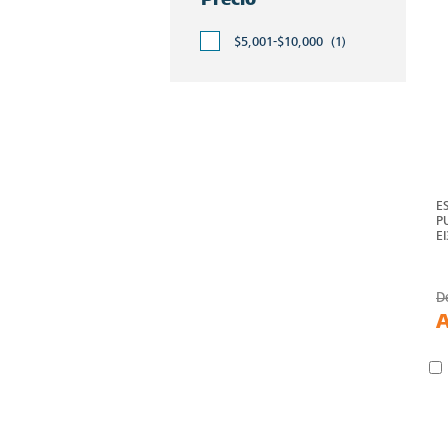
$5,001-$10,000
(1)
E
P
E
D