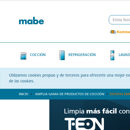
Skip
Skip
to
to
content
navigation
menu
COCCIÓN
REFRIGERACIÓN
LAVAD
Utilizamos cookies propias y de terceros para ofrecerte una mejor e
de las cookies.
INICIO
AMPLIA GAMA DE PRODUCTOS DE COCCIÓN
ESTUFAS EM