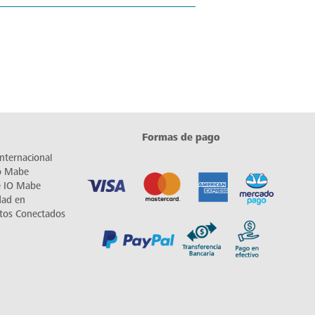
Formas de pago
nternacional
io Mabe
e IO Mabe
dad en
tos Conectados