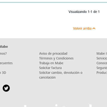
Visualizando 1-1 de 1
Volver arriba
 Mabe
mos?
Aviso de privacidad
Mabe I
Términos y Condiciones
Servic
recuentes
Trabaja en Mabe
Conoc
Solicitar factura
Seguri
n 3D
Solicitar cambio, devolución o
Produc
cancelación