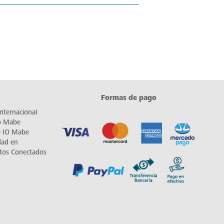
Formas de pago
nternacional
io Mabe
e IO Mabe
dad en
tos Conectados