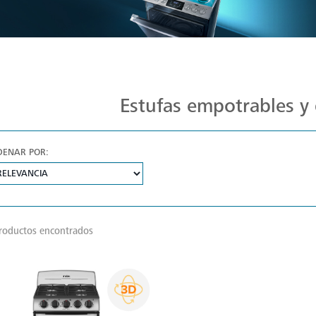
Estufas Mabe para Cada Cocina
Estufas empotrables y 
DENAR POR:
roductos encontrados