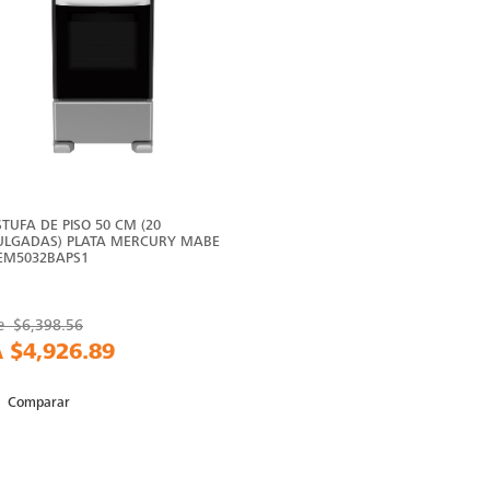
STUFA DE PISO 50 CM (20
ULGADAS) PLATA MERCURY MABE
 EM5032BAPS1
e
$6,398.56
A
$4,926.89
Comparar