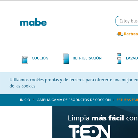
Skip
Skip
to
to
content
navigation
menu
COCCIÓN
REFRIGERACIÓN
LAVAD
Utilizamos cookies propias y de terceros para ofrecerte una mejor e
de las cookies.
INICIO
AMPLIA GAMA DE PRODUCTOS DE COCCIÓN
ESTUFAS EM