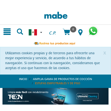
Skip
Skip
to
to
content
navigation
menu
0
C.P.
x
Utilizamos cookies propias y de terceros para ofrecerte una
mejor experiencia y servicio, de acuerdo a tus hábitos de
navegación. Si continuas con la navegación, consideramos que
aceptas el uso que hacemos de las cookies.
INICIO
AMPLIA GAMA DE PRODUCTOS DE COCCIÓN
ESTUFAS EMPOTRABLES Y DE PISO