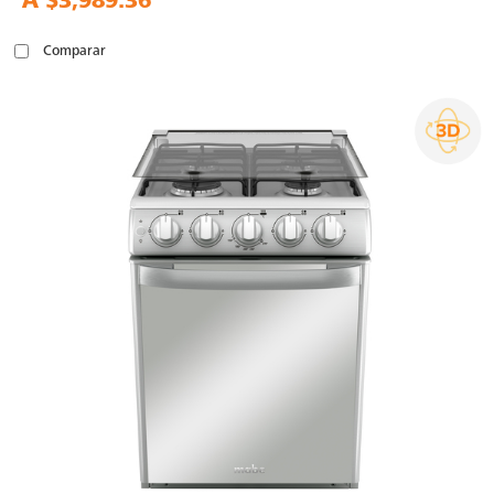
A
$3,989.36
Comparar