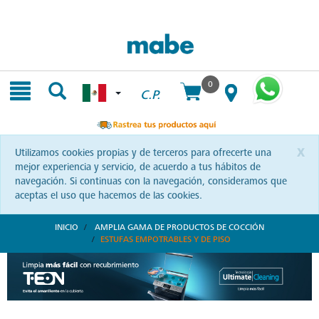
Skip
Skip
to
to
content
navigation
menu
0
C.P.
x
Utilizamos cookies propias y de terceros para ofrecerte una
mejor experiencia y servicio, de acuerdo a tus hábitos de
navegación. Si continuas con la navegación, consideramos que
aceptas el uso que hacemos de las cookies.
INICIO
AMPLIA GAMA DE PRODUCTOS DE COCCIÓN
ESTUFAS EMPOTRABLES Y DE PISO