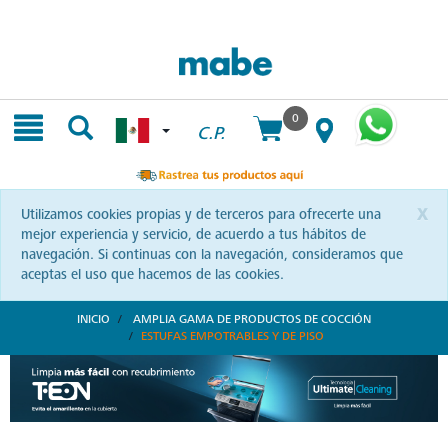
Skip
Skip
to
to
content
navigation
menu
0
C.P.
x
Utilizamos cookies propias y de terceros para ofrecerte una
mejor experiencia y servicio, de acuerdo a tus hábitos de
navegación. Si continuas con la navegación, consideramos que
aceptas el uso que hacemos de las cookies.
INICIO
AMPLIA GAMA DE PRODUCTOS DE COCCIÓN
ESTUFAS EMPOTRABLES Y DE PISO