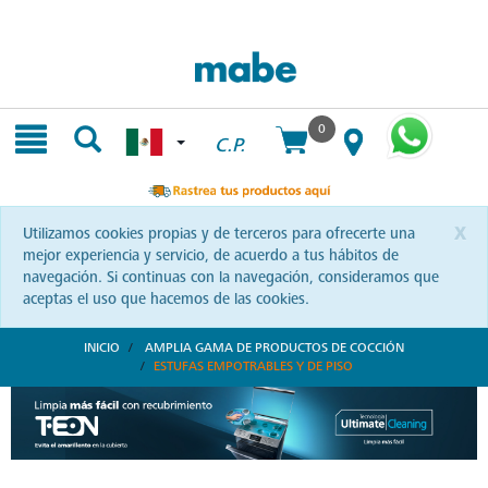
Skip
Skip
to
to
content
navigation
menu
0
C.P.
x
Utilizamos cookies propias y de terceros para ofrecerte una
mejor experiencia y servicio, de acuerdo a tus hábitos de
navegación. Si continuas con la navegación, consideramos que
aceptas el uso que hacemos de las cookies.
INICIO
AMPLIA GAMA DE PRODUCTOS DE COCCIÓN
ESTUFAS EMPOTRABLES Y DE PISO