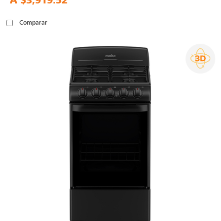
A
$3,919.52
Comparar