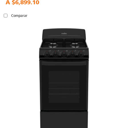
A
$6,899.10
Comparar