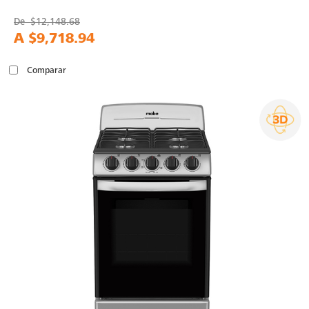
De
$12,148.68
A
$9,718.94
Comparar