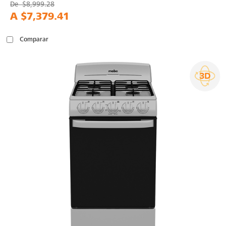
De
$8,999.28
A
$7,379.41
Comparar