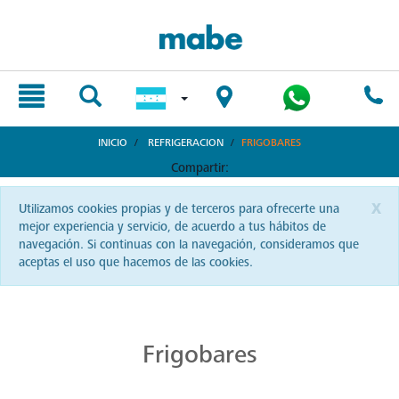
text.skipToContent
text.skipToNavigation
INICIO
REFRIGERACION
FRIGOBARES
Compartir:
x
Utilizamos cookies propias y de terceros para ofrecerte una
mejor experiencia y servicio, de acuerdo a tus hábitos de
navegación. Si continuas con la navegación, consideramos que
aceptas el uso que hacemos de las cookies.
Diversidad de Frigobares
Pequeños, prácticos y adaptados a ti. Los frigobares Mabe en Honduras son la combinación perfecta de diversidad y calidad. Encuentra el que refleje tu personalidad y se adapte a tu estilo.
Frigobares