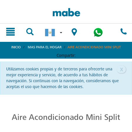
text.skipToContent
text.skipToNavigation
INICIO
MAS PARA EL HOGAR
AIRE ACONDICIONADO MINI SPLIT
Compartir:
x
Utilizamos cookies propias y de terceros para ofrecerte una
mejor experiencia y servicio, de acuerdo a tus hábitos de
navegación. Si continuas con la navegación, consideramos que
aceptas el uso que hacemos de las cookies.
Excelentes Aires Acondicionados
¿Buscas confort térmico en tu hogar u oficina? Descubre los aires acondicionados Mabe en Guatemala. Con ellos, cada espacio se convierte en un oasis de frescura y bienestar. ¡Siente el verdadero confort climático con Mabe!
Aire Acondicionado Mini Split