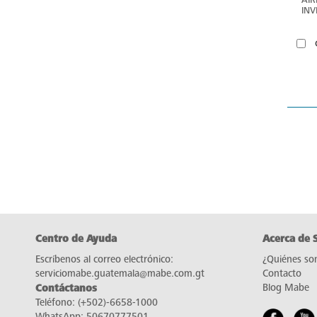
INV
MA
Centro de Ayuda
Acerca de 
Escríbenos al correo electrónico:
¿Quiénes so
serviciomabe.guatemala@mabe.com.gt
Contacto
Contáctanos
Blog Mabe
Teléfono:
(+502)-6658-1000
WhatsApp:
50670777501