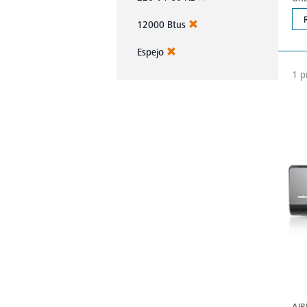
12000 Btus
Espejo
1 p
AIR