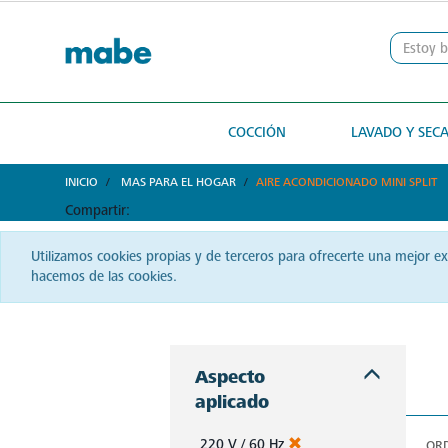
text.skipToContent
text.skipToNavigation
COCCIÓN
LAVADO Y SEC
INICIO
MAS PARA EL HOGAR
AIRE ACONDICIONADO MINI SPLIT
Compartir:
Utilizamos cookies propias y de terceros para ofrecerte una mejor e
hacemos de las cookies.
¿Buscas confort térmico en tu hogar u oficina? Descubre los aires acondicionados Mabe en Guatemala. Con ellos, cada espacio se convierte en un oasis de frescura y bienestar. ¡Siente el verdadero confort climático con Mabe!
Aspecto
aplicado
220 V / 60 Hz
OR