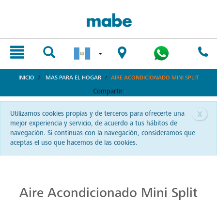
text.skipToContent
text.skipToNavigation
INICIO
MAS PARA EL HOGAR
AIRE ACONDICIONADO MINI SPLIT
Compartir:
x
Utilizamos cookies propias y de terceros para ofrecerte una
mejor experiencia y servicio, de acuerdo a tus hábitos de
navegación. Si continuas con la navegación, consideramos que
aceptas el uso que hacemos de las cookies.
Excelentes Aires Acondicionados
¿Buscas confort térmico en tu hogar u oficina? Descubre los aires acondicionados Mabe en Guatemala. Con ellos, cada espacio se convierte en un oasis de frescura y bienestar. ¡Siente el verdadero confort climático con Mabe!
Aire Acondicionado Mini Split