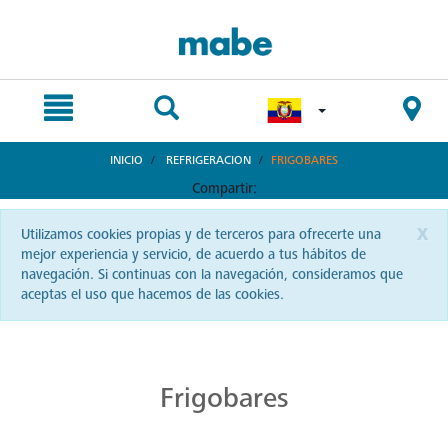
text.skipToContent
text.skipToNavigation
INICIO
REFRIGERACION
FRIGOBARES
Compartir:
x
Utilizamos cookies propias y de terceros para ofrecerte una
mejor experiencia y servicio, de acuerdo a tus hábitos de
navegación. Si continuas con la navegación, consideramos que
aceptas el uso que hacemos de las cookies.
Frigobares Elegantes: Maximiza Espacio
Optimiza el espacio de tu hogar con los elegantes frigobares de Mabe. Ofreciendo calidad premium en Ecuador, garantizan frescura y un diseño estilizado. ¡Un toque moderno y eficiencia en un solo producto!
Frigobares