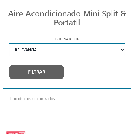
Refresca tu vida con nuestros aires acondicionados, diseñados para ofrecerte un confort total sin comprometer la eficiencia energética. ¡Experimenta la frescura hoy mismo!
Aire Acondicionado Mini Split &
Portatil
ORDENAR POR:
FILTRAR
1 productos encontrados
VER
MÁS