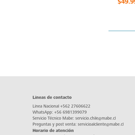
$49.9
Líneas de contacto
Línea Nacional
+562 27606622
WhatsApp:
+56 6981399079
Servicio Técnico Mabe:
servicio.chile@mabe.cl
Preguntas y post venta:
servicioalcliente@mabe.cl
Horario de atención